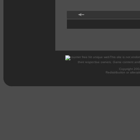
This site is not endor
their respective owners. Game content and m
Copyright 200
Redistribution or alterat