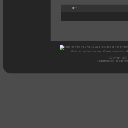
This site is not endor
their respective owners. Game content and m
Copyright 200
Redistribution or alterat