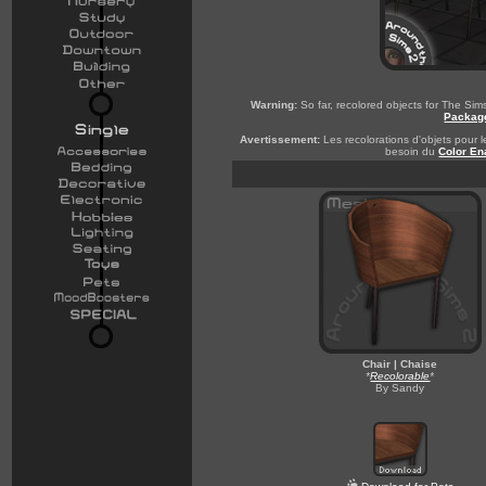
Warning:
So far, recolored objects for The Si
Packag
Avertissement:
Les recolorations d'objets pour l
besoin du
Color En
Chair | Chaise
*
Recolorable
*
By Sandy