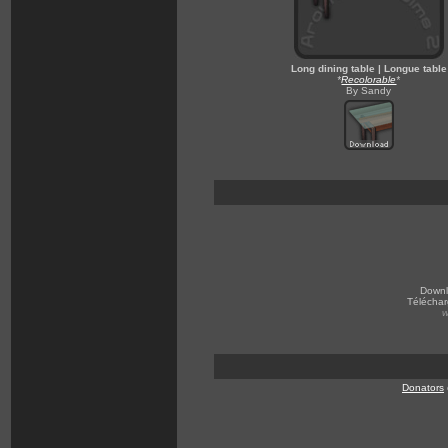
Long dining table | Longue table
*
Recolorable
*
By Sandy
Down
Téléchar
w
Donators