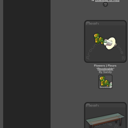
Download for Pets
Flowers | Fleurs
*
Recolorable
*
By Sandy