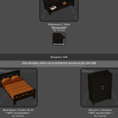
Sideboard | Table
*
Recolorable
*
By Sandy
Donators Gift
One donation gives you a permanent access to ALL the gifts
as long as you don't lose your password! ;)
Bed frame | Cadre de lit
Dresser | Armoire
* NOT recolorable *
* NOT recolorable *
By Sandy
By Sandy