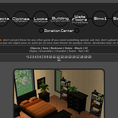
rk:
don't convert these for any other game (if you need something special, ask me), don't upload t
ez pas ces objets pour un autre jeu (si vous avez besoin de quelque chose, demandez-moi); ne re
Objects | Sets | Bedroom | Sobre - Black | #2
Objets | Ensembles | Chambre | Sobre - Noir | #2
#
1
-
2
-
3
-
4
-
5
-
6
-
7
-
8
-
9
-
10
-
11
-
12
-
13
-
14
-
15
-
16
-
17
-
18
-
19
-
20
-
21