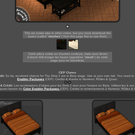
This set exists also in other colors, but you must download the
bases (called "
meshes
") from this page first to use them.
-
Cette pièce existe en d'autres couleurs, mais vous devez
d'abord télécharger les bases (appelées "
mesh
") de cette
page pour en bénéficier.
CEP Clones
dit:
So far, recolored objects for The Sims 2 are in Beta stage. Use at your own risk. You need t
Enabler Packages
(CEP). Credits & thanks to Numeror, RGiles & Quaxi.
& Crédit:
Les recolorations d'objets pour les Sims 2 sont pour l'instant en Beta. Utilisez-les à vos
aurez besoin du
Color Enabler Packages,
(CEP). Crédits et remerciements à Numeror, RGiles & 