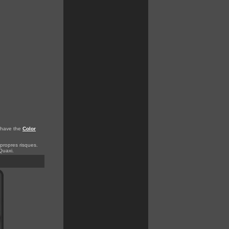
o have the
Color
 propres risques.
Quaxi.