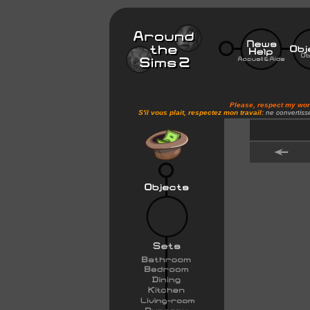
Please, respect my wo
S'il vous plait, respectez mon travail:
ne convertiss