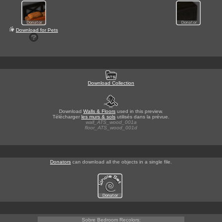
Download for Pets
Download Collection
Download
Walls & Floors
used in this preview.
Télécharger
les murs & sols
utilisés dans la prévue.
wall_ATS_wood_001a
floor_ATS_wood_001d
Donators
can download all the objects in a single file.
Sobre Bedroom Recolors: