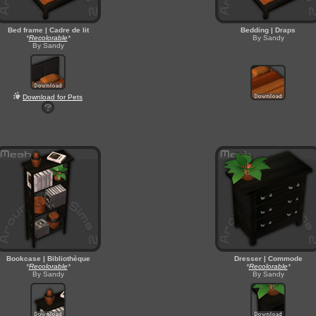
Bed frame | Cadre de lit
Bedding | Draps
*
Recolorable
*
By Sandy
By Sandy
Download for Pets
Bookcase | Bibliothèque
Dresser | Commode
*
Recolorable
*
*
Recolorable
*
By Sandy
By Sandy