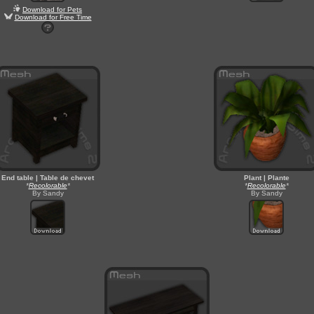
Download for Pets
Download for Free Time
End table | Table de chevet
Plant | Plante
*
Recolorable
*
*
Recolorable
*
By Sandy
By Sandy